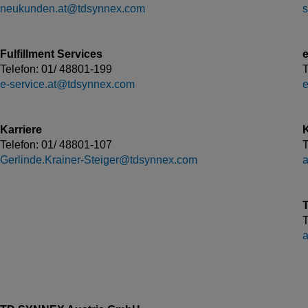
neukunden.at@tdsynnex.com
Fulfillment Services
Telefon: 01/ 48801-199
T
e-service.at@tdsynnex.com
e
Karriere
Telefon: 01/ 48801-107
T
Gerlinde.Krainer-Steiger@tdsynnex.com
T
T