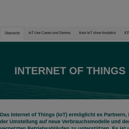
IoT Use Cases und Demos
Kein IoT ohne Analytics
IO
Übersicht
INTERNET OF THINGS
Das Internet of Things (IoT) ermöglicht es Partnern,
der Umstellung auf neue Verbrauchsmodelle und d
vernetzten Betriebsabläufen zu unterstützen. Es ist 